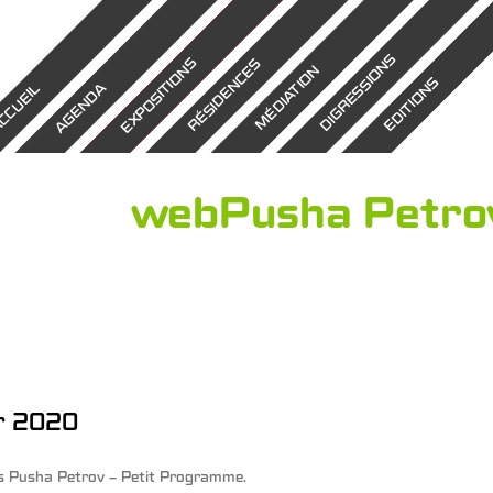
DIGRESSIONS
EXPOSITIONS
RÉSIDENCES
MÉDIATION
EDITIONS
AGENDA
CCUEIL
webPusha Petrov
r 2020
s
Pusha Petrov – Petit Programme
.