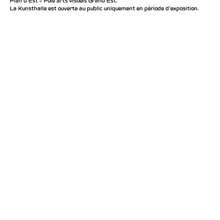
Plan d’Est – Pôle arts visuels Grand Est.
La Kunsthalle est ouverte au public uniquement en période d'exposition.