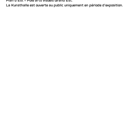
Plan d’Est – Pôle arts visuels Grand Est.
La Kunsthalle est ouverte au public uniquement en période d'exposition.