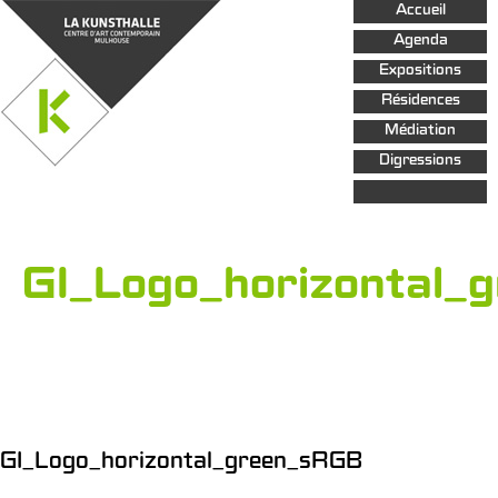
Aller au
Accueil
contenu
principal
Agenda
Expositions
Résidences
Médiation
Digressions
GI_Logo_horizontal_
GI_Logo_horizontal_green_sRGB