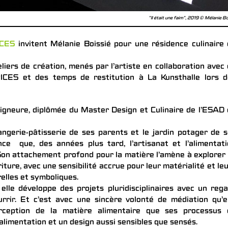
"Il était une faim", 2019 © Mélanie Bo
ICES
invitent Mélanie Boissié pour une résidence culinaire
iers de création, menés par l’artiste en collaboration avec
PICES et des temps de restitution à La Kunsthalle lors d
igneure, diplômée du Master Design et Culinaire de l’ESAD
ngerie-pâtisserie de ses parents et le jardin potager de 
nce que, des années plus tard, l’artisanat et l’alimentat
 Son attachement profond pour la matière l’amène à explorer
iture, avec une sensibilité accrue pour leur matérialité et le
relles et symboliques.
elle développe des projets pluridisciplinaires avec un reg
rrir. Et c’est avec une sincère volonté de médiation qu’e
rception de la matière alimentaire que ses processus 
limentation et un design aussi sensibles que sensés.