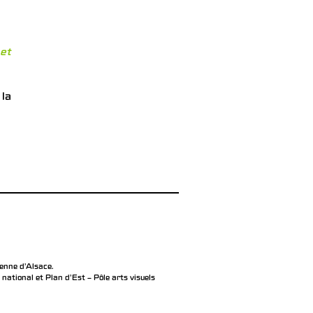
et
 la
éenne d’Alsace.
ational et Plan d’Est – Pôle arts visuels