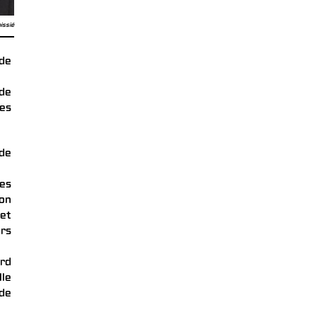
issié
 de
 de
es
 de
ses
ion
 et
urs
ard
lle
de