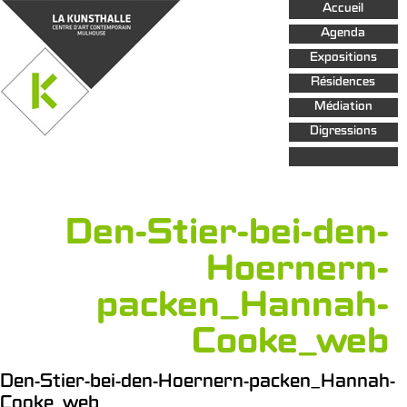
Aller au
Accueil
contenu
principal
Agenda
Expositions
Résidences
Médiation
Digressions
Den-Stier-bei-den-
Hoernern-
packen_Hannah-
Cooke_web
Den-Stier-bei-den-Hoernern-packen_Hannah-
Cooke_web