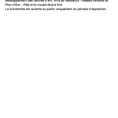
développement des centres d'art, Arts en résidence - Réseau national et
Plan d’Est – Pôle arts visuels Grand Est.
La Kunsthalle est ouverte au public uniquement en période d'exposition.