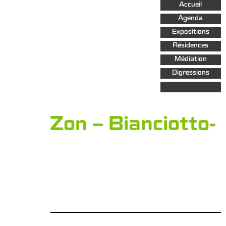
Aller au
Accueil
contenu
principal
Agenda
Expositions
Résidences
Médiation
Digressions
Zon – Bianciotto-