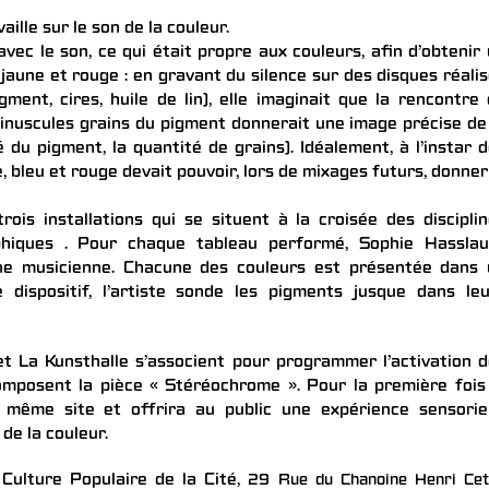
aille sur le son de la couleur.
ir avec le son, ce qui était propre aux couleurs, afin d’obtenir
 jaune et rouge : en gravant du silence sur des disques réali
igment, cires, huile de lin), elle imaginait que la rencontre
inuscules grains du pigment donnerait une image précise de
é du pigment, la quantité de grains). Idéalement, à l’instar 
, bleu et rouge devait pouvoir, lors de mixages futurs, donner
ois installations qui se situent à la croisée des discipli
phiques . Pour chaque tableau performé, Sophie Hasslau
ne musicienne. Chacune des couleurs est présentée dans 
dispositif, l’artiste sonde les pigments jusque dans leu
t La Kunsthalle s’associent pour programmer l’activation 
omposent la pièce « Stéréochrome ». Pour la première fois
 même site et offrira au public une expérience sensoriel
de la couleur.
Culture Populaire de la Cité,
29 Rue du Chanoine Henri Cet