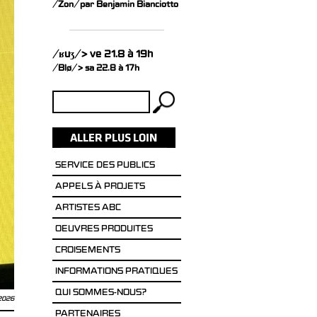
/Zon/ par Benjamin Bianciotto
/ʁuʒ/ > ve 21.8 à 19h
/Blø/ > sa 22.8 à 17h
Rechercher :
SERVICE DES PUBLICS
APPELS À PROJETS
ARTISTES ABC
OEUVRES PRODUITES
CROISEMENTS
INFORMATIONS PRATIQUES
QUI SOMMES-NOUS?
 2026
PARTENAIRES