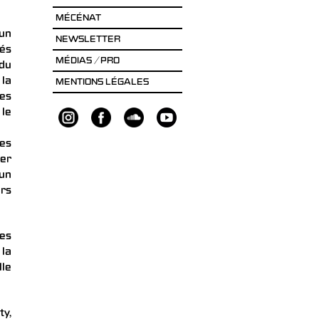
MÉCÉNAT
 un
NEWSLETTER
sés
MÉDIAS / PRO
 du
 la
MENTIONS LÉGALES
des
 le
nes
er
un
rs
des
 la
le
ty,