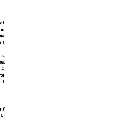
iat
rne
ue.
nt
urs
ge,
t à
ute
uit
tif
 la