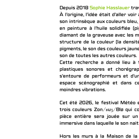
Depuis 2018
Sophie Hasslauer
trav
À l’origine, l’idée était d’aller vo
son intrinsèque aux couleurs bleu,
en peinture à l’huile solidifiée (p
diamant de la graveuse avec les m
structure de la couleur (la densit
pigments, le son des couleurs jaune
son de toutes les autres couleurs.
Cette recherche a donné lieu à tr
plastiques sonores et chorégra
s’entoure de performeurs et d’u
espace scénographié et dans ce 
moindres vibrations.
Cet été 2026, le festival Météo e
trois couleurs Zon/ʁuʒ/Blø qui c
pièce entière sera jouée sur un
immersive dans laquelle le son nait 
Hors les murs à la Maison de la 