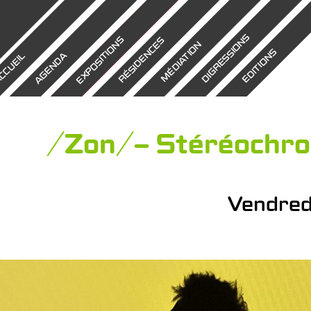
DIGRESSIONS
EXPOSITIONS
RÉSIDENCES
MÉDIATION
EDITIONS
AGENDA
CCUEIL
/Zon/ – Stéréochr
Vendred