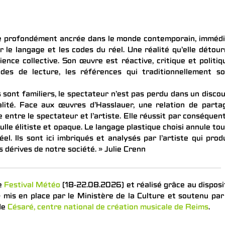
te profondément ancrée dans le monde contemporain, imméd
er le langage et les codes du réel. Une réalité qu’elle détou
nce collective. Son œuvre est réactive, critique et politiq
des de lecture, les références qui traditionnellement so
sont familiers, le spectateur n’est pas perdu dans un disco
alité. Face aux œuvres d’Hasslauer, une relation de parta
 entre le spectateur et l’artiste. Elle réussit par conséquen
ulle élitiste et opaque. Le langage plastique choisi annule to
el. Ils sont ici imbriqués et analysés par l’artiste qui prod
s dérives de notre société. » Julie Crenn
le
Festival Météo
(18-22.08.2026) et réalisé grâce au disposi
 mis en place par le Ministère de la Culture et soutenu par
de
Césaré, centre national de création musicale de Reims
.