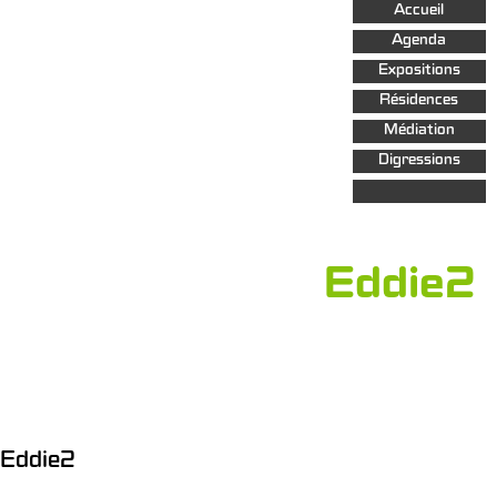
Aller au
Accueil
contenu
principal
Agenda
Expositions
Résidences
Médiation
Digressions
Eddie2
Eddie2