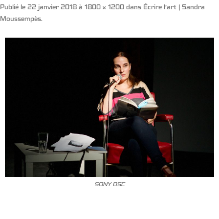
Publié le
22 janvier 2018
à
1800 × 1200
dans
Écrire l’art | Sandra
Moussempès
.
SONY DSC