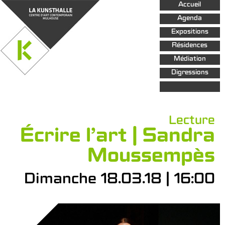
Aller au
Accueil
contenu
principal
Agenda
Expositions
Résidences
Médiation
Digressions
Lecture
Écrire l’art | Sandra
Moussempès
Dimanche 18.03.18 | 16:00