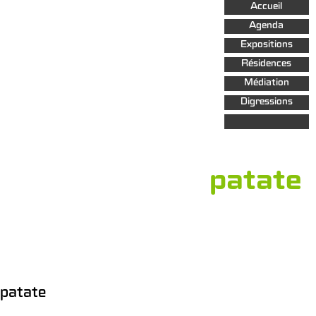
Aller au
Accueil
contenu
principal
Agenda
Expositions
Résidences
Médiation
Digressions
patate
patate