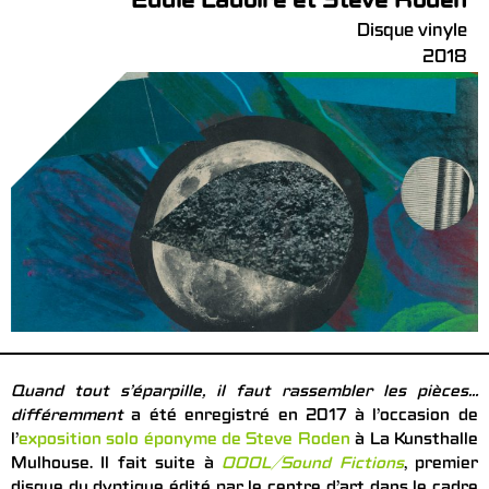
Eddie Ladoire et Steve Roden
Disque vinyle
2018
Quand tout s’éparpille, il faut rassembler les pièces…
différemment
a été enregistré en 2017 à l’occasion de
l’
exposition solo éponyme de Steve Roden
à La Kunsthalle
Mulhouse. Il fait suite à
OOOL/Sound Fictions
, premier
disque du dyptique édité par le centre d’art dans le cadre