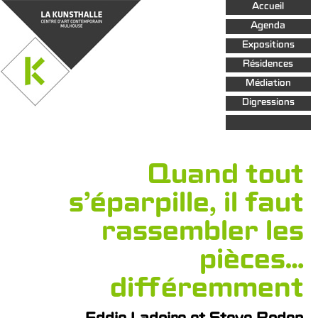
Aller au
Accueil
contenu
principal
Agenda
Expositions
Résidences
Médiation
Digressions
Quand tout
s’éparpille, il faut
rassembler les
pièces…
différemment