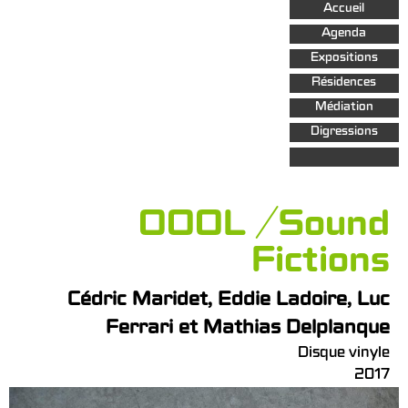
Aller au
Accueil
contenu
principal
Agenda
Expositions
Résidences
Médiation
Digressions
OOOL / Sound
Fictions
Cédric Maridet, Eddie Ladoire, Luc
Ferrari et Mathias Delplanque
Disque vinyle
2017