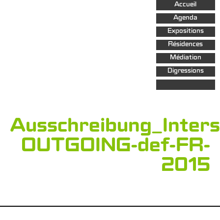
Aller au
Accueil
contenu
principal
Agenda
Expositions
Résidences
Médiation
Digressions
Ausschreibung_Inters
OUTGOING-def-FR-
2015