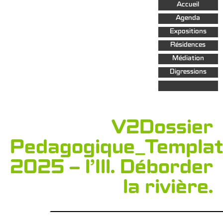
Aller au
Accueil
contenu
principal
Agenda
Expositions
Résidences
Médiation
Digressions
V2Dossier
Pedagogique_Templa
2025 – l’Ill. Déborder
la rivière.