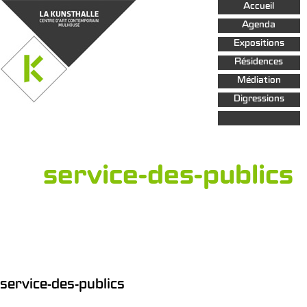
Aller au
Accueil
contenu
principal
Agenda
Expositions
Résidences
Médiation
Digressions
service-des-publics
service-des-publics