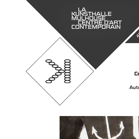
A
C
Auto