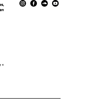
es,
 en
e «