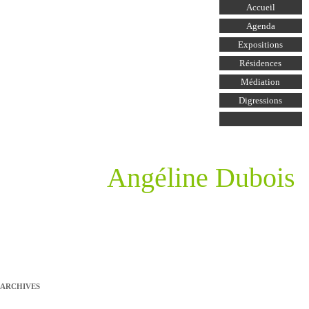
Aller au
Accueil
contenu
principal
Agenda
Expositions
Résidences
Médiation
Digressions
Angéline Dubois
ARCHIVES