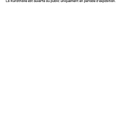
La Kunsthalle est ouverte au public uniquement en période d'exposition.