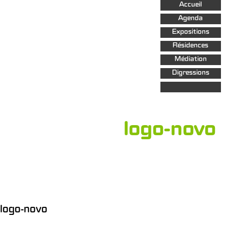
Aller au
Accueil
contenu
principal
Agenda
Expositions
Résidences
Médiation
Digressions
logo-novo
logo-novo