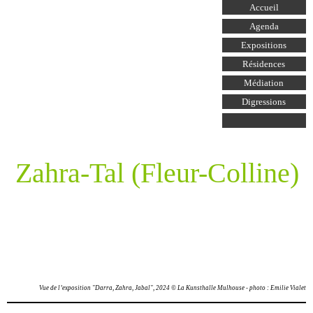
Aller au
Accueil
contenu
principal
Agenda
Expositions
Résidences
Médiation
Digressions
Zahra-Tal (Fleur-Colline)
Vue de l’exposition "Darra, Zahra, Jabal", 2024 © La Kunsthalle Mulhouse - photo : Emilie Vialet