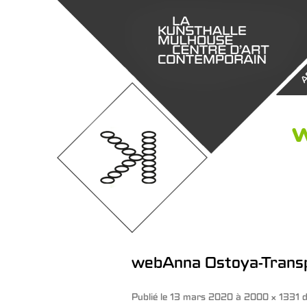
A
w
webAnna Ostoya-Transpo
Publié le
13 mars 2020
à
2000 × 1331
d