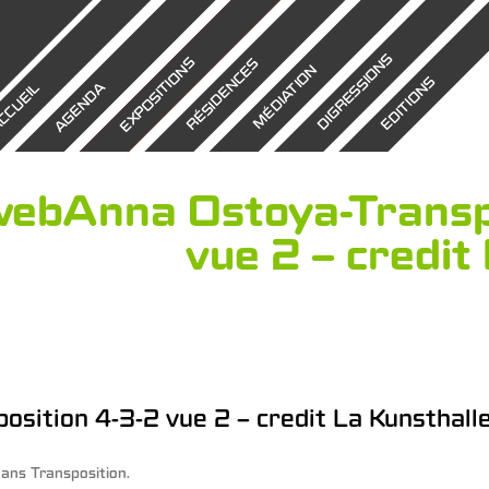
DIGRESSIONS
EXPOSITIONS
RÉSIDENCES
MÉDIATION
EDITIONS
AGENDA
CCUEIL
ebAnna Ostoya-Transpo
vue 2 – credit
sition 4-3-2 vue 2 – credit La Kunsthall
ans
Transposition
.