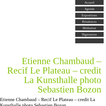
Aller au
Accueil
contenu
principal
Agenda
Expositions
Résidences
Médiation
Digressions
Etienne Chambaud –
Recif Le Plateau – credit
La Kunsthalle photo
Sebastien Bozon
Etienne Chambaud – Recif Le Plateau – credit La
Kunsthalle photo Sebastien Bozon