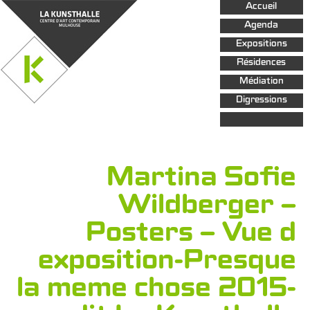
Aller au
Accueil
contenu
principal
Agenda
Expositions
Résidences
Médiation
Digressions
Martina Sofie
Wildberger –
Posters – Vue d
exposition-Presque
la meme chose 2015-