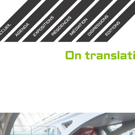
DIGRESSIONS
EXPOSITIONS
RÉSIDENCES
MÉDIATION
EDITIONS
AGENDA
CCUEIL
On translat