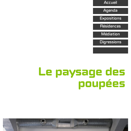
Aller au
Accueil
contenu
principal
Agenda
Expositions
Résidences
Médiation
Digressions
Le paysage des
poupées