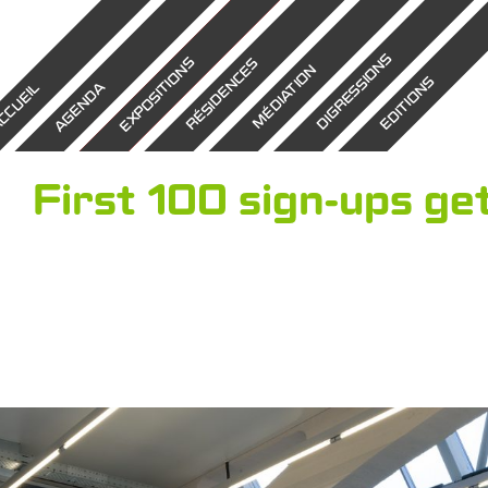
DIGRESSIONS
EXPOSITIONS
RÉSIDENCES
MÉDIATION
EDITIONS
AGENDA
CCUEIL
First 100 sign-ups ge