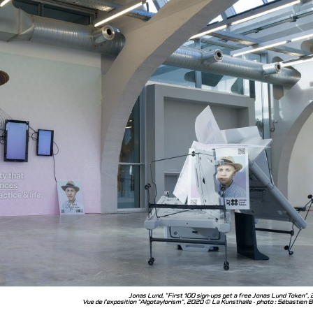
Jonas Lund, "First 100 sign-ups get a free Jonas Lund Token",
Vue de l'exposition "Algotaylorism", 2020 © La Kunsthalle - photo : Sébastien 