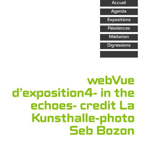
Aller au
Accueil
contenu
principal
Agenda
Expositions
Résidences
Médiation
Digressions
webVue
d’exposition4- in the
echoes- credit La
Kunsthalle-photo
Seb Bozon