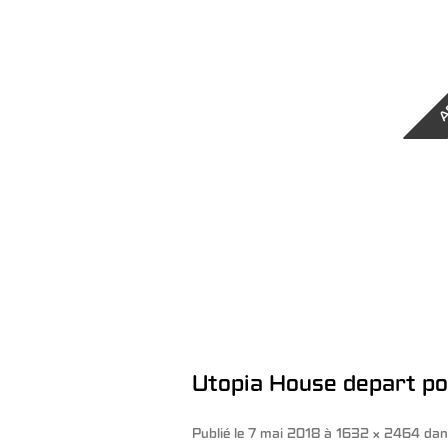
A
Utopia House depart p
Publié le
7 mai 2018
à
1632 × 2464
da