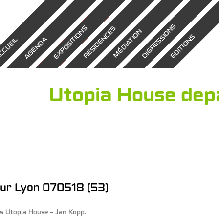
DIGRESSIONS
EXPOSITIONS
RÉSIDENCES
MÉDIATION
EDITIONS
AGENDA
CCUEIL
Utopia House dep
our Lyon 070518 (53)
ns
Utopia House – Jan Kopp
.