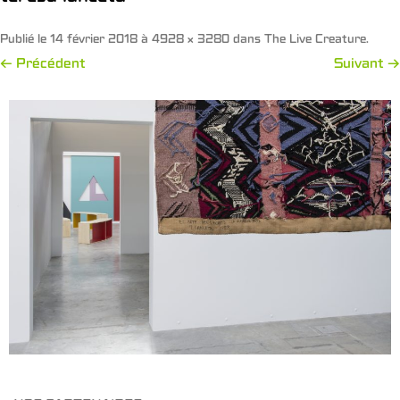
Publié le
14 février 2018
à
4928 × 3280
dans
The Live Creature
.
← Précédent
Suivant →