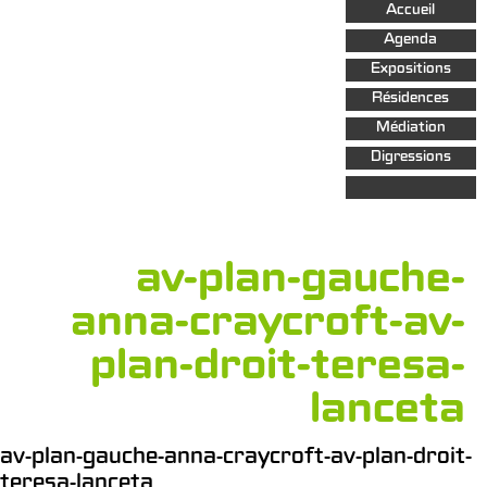
Aller au
Accueil
contenu
principal
Agenda
Expositions
Résidences
Médiation
Digressions
av-plan-gauche-
anna-craycroft-av-
plan-droit-teresa-
lanceta
av-plan-gauche-anna-craycroft-av-plan-droit-
teresa-lanceta