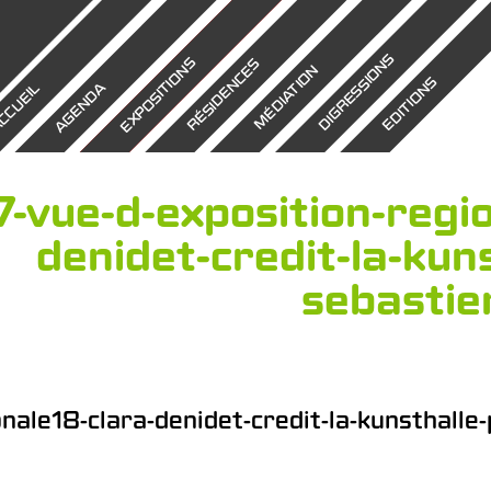
DIGRESSIONS
EXPOSITIONS
RÉSIDENCES
MÉDIATION
EDITIONS
AGENDA
CCUEIL
7-vue-d-exposition-regi
denidet-credit-la-kun
sebastie
onale18-clara-denidet-credit-la-kunsthalle