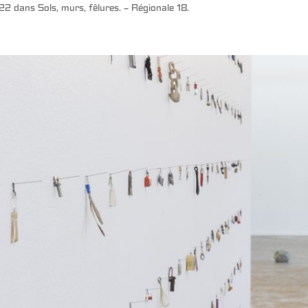
222
dans
Sols, murs, fêlures. – Régionale 18
.