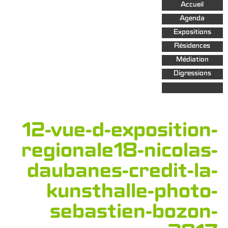
Aller au
Accueil
contenu
principal
Agenda
Expositions
Résidences
Médiation
Digressions
12-vue-d-exposition-
regionale18-nicolas-
daubanes-credit-la-
kunsthalle-photo-
sebastien-bozon-