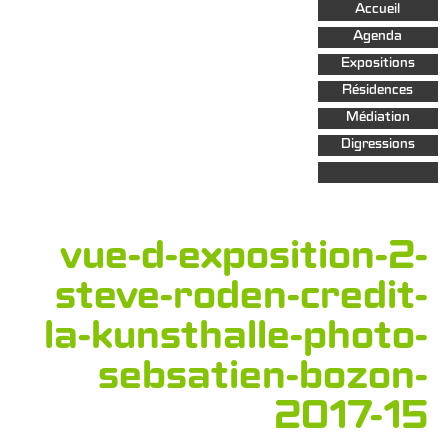
Aller au
Accueil
contenu
principal
Agenda
Expositions
Résidences
Médiation
Digressions
vue-d-exposition-2-
steve-roden-credit-
la-kunsthalle-photo-
sebsatien-bozon-
2017-15