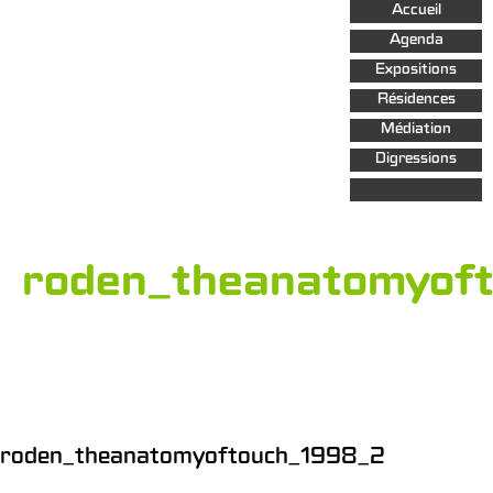
Aller au
Accueil
contenu
principal
Agenda
Expositions
Résidences
Médiation
Digressions
roden_theanatomyof
roden_theanatomyoftouch_1998_2