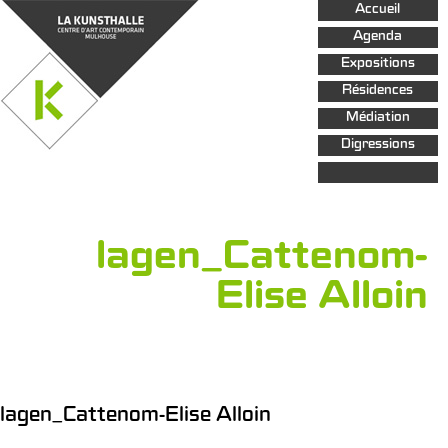
Aller au
Accueil
contenu
principal
Agenda
Expositions
Résidences
Médiation
Digressions
lagen_Cattenom-
Elise Alloin
lagen_Cattenom-Elise Alloin