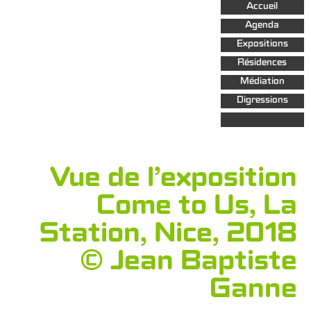
Aller au
Accueil
contenu
principal
Agenda
Expositions
Résidences
Médiation
Digressions
Vue de l’exposition
Come to Us, La
Station, Nice, 2018
© Jean Baptiste
Ganne