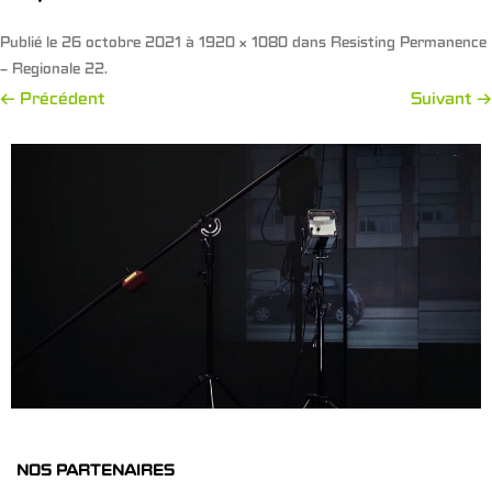
Publié le
26 octobre 2021
à
1920 × 1080
dans
Resisting Permanence
– Regionale 22
.
← Précédent
Suivant →
NOS PARTENAIRES