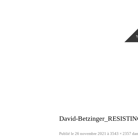
A
David-Betzinger_RESIST
Publié le
26 novembre 2021
à
3543 × 2357
da