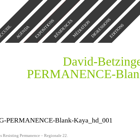
DIGRESSIONS
EXPOSITIONS
RÉSIDENCES
MÉDIATION
EDITIONS
CCUEIL
AGENDA
David-Betzin
PERMANENCE-Blank
ING-PERMANENCE-Blank-Kaya_hd_001
ns
Resisting Permanence – Regionale 22
.