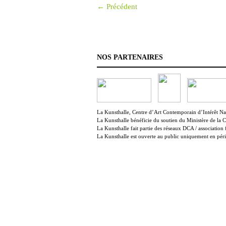
← Précédent
NOS PARTENAIRES
La Kunsthalle, Centre d’Art Contemporain d’Intérêt Nati
La Kunsthalle bénéficie du soutien du Ministère de la 
La Kunsthalle fait partie des réseaux DCA / association 
La Kunsthalle est ouverte au public uniquement en péri