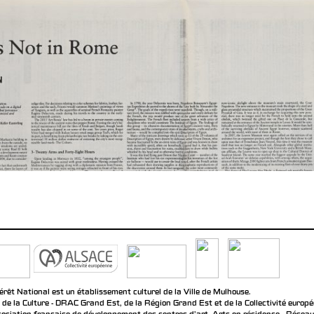
rêt National est un établissement culturel de la Ville de Mulhouse.
 de la Culture - DRAC Grand Est, de la Région Grand Est et de la Collectivité europ