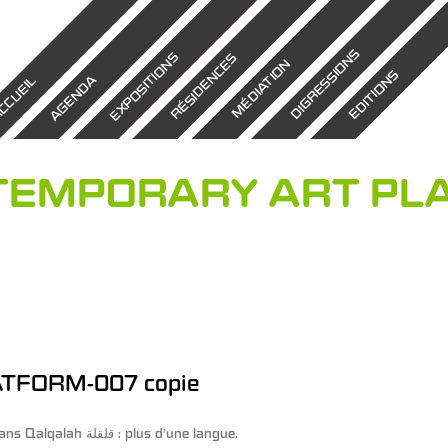
DIGRESSIONS
EXPOSITIONS
RÉSIDENCES
MÉDIATION
EDITIONS
AGENDA
CCUEIL
TEMPORARY ART PL
TFORM-007 copie
ans
Qalqalah قلقلة : plus d’une langue
.