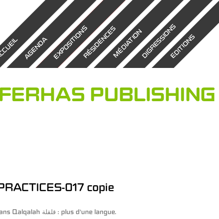
DIGRESSIONS
EXPOSITIONS
RÉSIDENCES
MÉDIATION
EDITIONS
AGENDA
CCUEIL
FERHAS PUBLISHING
RACTICES-017 copie
ans
Qalqalah قلقلة : plus d’une langue
.