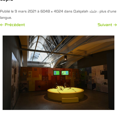
Publié le
9 mars 2021
à
6048 × 4024
dans
Qalqalah قلقلة : plus d’une
langue
.
← Précédent
Suivant →