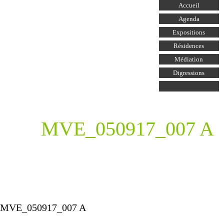
Aller au
Accueil
contenu
principal
Agenda
Expositions
Résidences
Médiation
Digressions
MVE_050917_007 A
MVE_050917_007 A