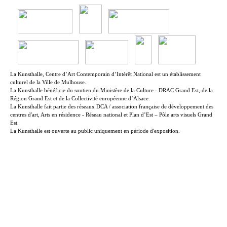
La Kunsthalle, Centre d’Art Contemporain d’Intérêt National est un établissement
culturel de la Ville de Mulhouse.
La Kunsthalle bénéficie du soutien du Ministère de la Culture - DRAC Grand Est, de la
Région Grand Est et de la Collectivité européenne d’Alsace.
La Kunsthalle fait partie des réseaux DCA / association française de développement des
centres d'art, Arts en résidence - Réseau national et Plan d’Est – Pôle arts visuels Grand
Est.
La Kunsthalle est ouverte au public uniquement en période d'exposition.