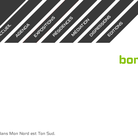
DIGRESSIONS
EXPOSITIONS
RÉSIDENCES
MÉDIATION
EDITIONS
AGENDA
CCUEIL
bo
dans
Mon Nord est Ton Sud
.