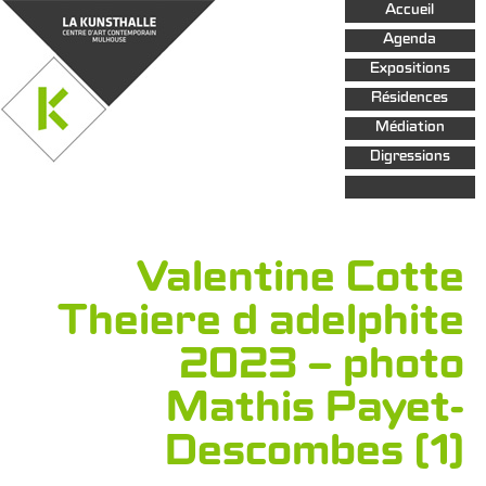
Aller au
Accueil
contenu
principal
Agenda
Expositions
Résidences
Médiation
Digressions
Valentine Cotte
Theiere d adelphite
2023 – photo
Mathis Payet-
Descombes (1)