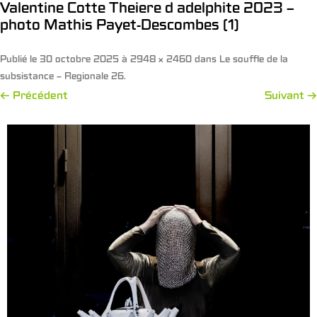
Valentine Cotte Theiere d adelphite 2023 –
photo Mathis Payet-Descombes (1)
Publié le
30 octobre 2025
à
2948 × 2460
dans
Le souffle de la
subsistance – Regionale 26
.
← Précédent
Suivant →