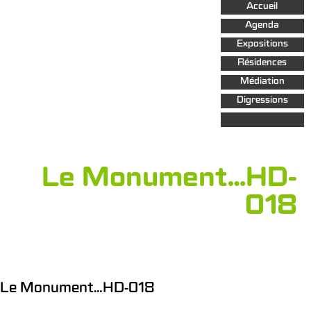
Aller au
Accueil
contenu
principal
Agenda
Expositions
Résidences
Médiation
Digressions
Le Monument…HD-
018
Le Monument…HD-018