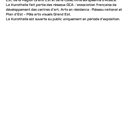
Est, de la Région Grand Est et de la Collectivité européenne d’Alsace.
La Kunsthalle fait partie des réseaux DCA / association française de
développement des centres d'art, Arts en résidence - Réseau national et
Plan d’Est – Pôle arts visuels Grand Est.
La Kunsthalle est ouverte au public uniquement en période d'exposition.