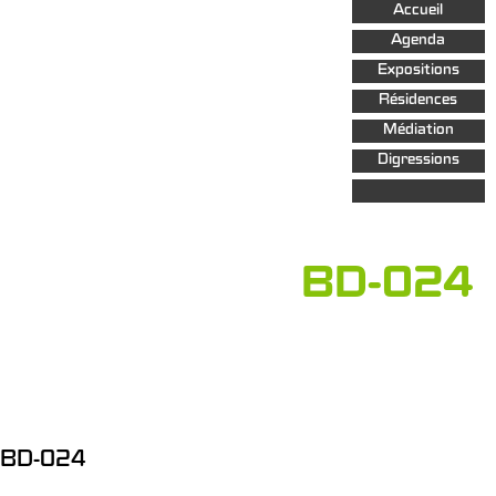
Aller au
Accueil
contenu
principal
Agenda
Expositions
Résidences
Médiation
Digressions
BD-024
BD-024