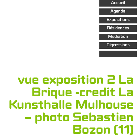
Aller au
Accueil
contenu
principal
Agenda
Expositions
Résidences
Médiation
Digressions
vue exposition 2 La
Brique -credit La
Kunsthalle Mulhouse
– photo Sebastien
Bozon (11)