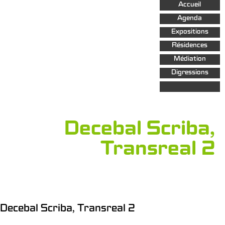
Aller au
Accueil
contenu
principal
Agenda
Expositions
Résidences
Médiation
Digressions
Decebal Scriba,
Transreal 2
Decebal Scriba, Transreal 2