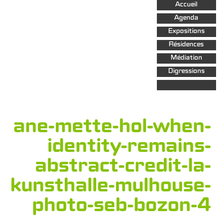
Aller au
Accueil
contenu
principal
Agenda
Expositions
Résidences
Médiation
Digressions
ane-mette-hol-when-
identity-remains-
abstract-credit-la-
kunsthalle-mulhouse-
photo-seb-bozon-4