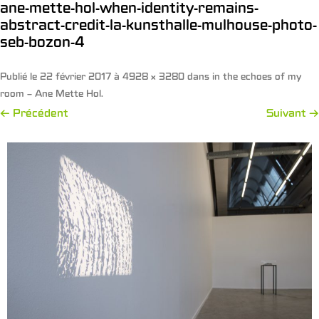
ane-mette-hol-when-identity-remains-
abstract-credit-la-kunsthalle-mulhouse-photo-
seb-bozon-4
Publié le
22 février 2017
à
4928 × 3280
dans
in the echoes of my
room – Ane Mette Hol
.
← Précédent
Suivant →