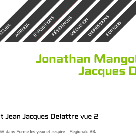
DIGRESSIONS
EXPOSITIONS
RÉSIDENCES
MÉDIATION
EDITIONS
AGENDA
CCUEIL
Jonathan Mangol
Jacques D
t Jean Jacques Delattre vue 2
53
dans
Ferme les yeux et respire – Regionale 23
.